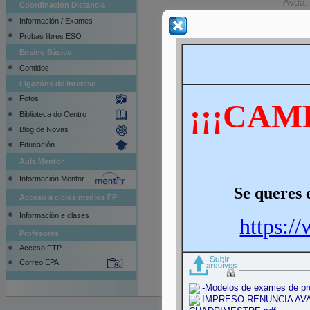
Coordinación Distancia
Información / Exames
Probas libres ESO
Ensino Básico
Contidos
Ligazóns de Interese
Fotos
Biblioteca do Centro
Blog de Novas
Educación
Aula virtual do centro
Aula Mentor
Información Mentor
Acceso a ciclos medios FP
Información e clases
Profesores
Acceso FTP
Correo EPA